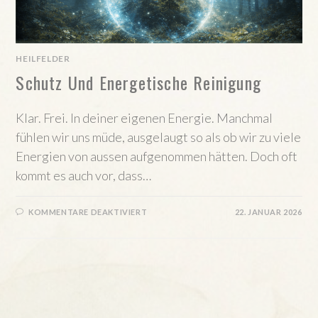
HEILFELDER
Schutz Und Energetische Reinigung
Klar. Frei. In deiner eigenen Energie. Manchmal
fühlen wir uns müde, ausgelaugt so als ob wir zu viele
Energien von aussen aufgenommen hätten. Doch oft
kommt es auch vor, dass…
FÜR
KOMMENTARE DEAKTIVIERT
22. JANUAR 2026
SCHUTZ
UND
ENERGETISCHE
REINIGUNG