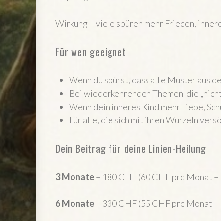
Wirkung – viele spüren mehr Frieden, innere
Für wen geeignet
Wenn du spürst, dass alte Muster aus de
Bei wiederkehrenden Themen, die „nicht
Wenn dein inneres Kind mehr Liebe, Sch
Für alle, die sich mit ihren Wurzeln ver
Dein Beitrag für deine Linien-Heilung
3 Monate
– 180 CHF (60 CHF pro Monat – 
6 Monate
– 330 CHF (55 CHF pro Monat – 