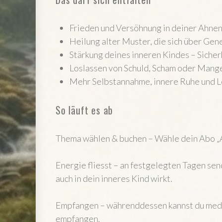
Frieden und Versöhnung in deiner Ahnen
Heilung alter Muster, die sich über Ge
Stärkung deines inneren Kindes – Sicher
Loslassen von Schuld, Scham oder Mang
Mehr Selbstannahme, innere Ruhe und L
So läuft es ab
Thema wählen & buchen – Wähle dein Abo „A
Energie fliesst – an festgelegten Tagen sen
auch in dein inneres Kind wirkt.
Empfangen – währenddessen kannst du medit
empfangen.