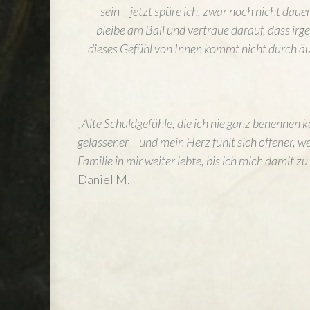
sein – jetzt spüre ich, zwar noch nicht daue
bleibe am Ball und vertraue darauf, dass irg
dieses Gefühl von Innen kommt nicht durch äu
„Alte Schuldgefühle, die ich nie ganz benennen k
gelassener – und mein Herz fühlt sich offener, we
Familie in mir weiter lebte, bis ich mich damit z
Daniel M.