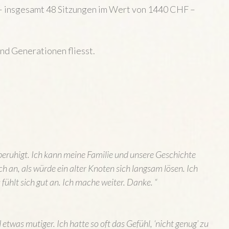
 insgesamt 48 Sitzungen im Wert von 1440 CHF –
und Generationen fliesst.
beruhigt. Ich kann meine Familie und unsere Geschichte
ch an, als würde ein alter Knoten sich langsam lösen. Ich
ühlt sich gut an. Ich mache weiter. Danke. “
twas mutiger. Ich hatte so oft das Gefühl, ‘nicht genug’ zu