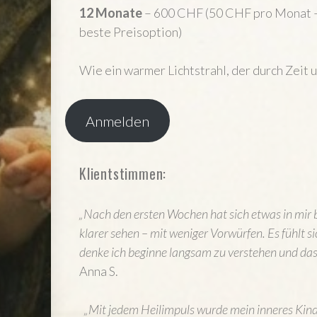
12 Monate
– 600 CHF (50 CHF pro Monat –
beste Preisoption)
Wie ein warmer Lichtstrahl, der durch Zeit 
Anmelden
Klientstimmen:
„Nach den ersten Wochen hat sich etwas in mir 
klarer sehen – mit weniger Vorwürfen. Es fühlt si
denke ich beginne langsam zu verstehen und das f
Anna S.
„Mit jedem Heilimpuls wurde mein inneres Kind e