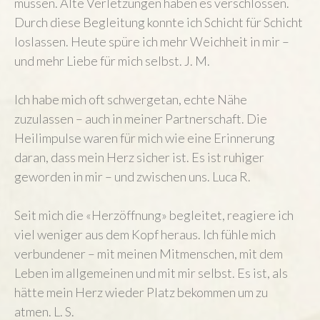
müssen. Alte Verletzungen haben es verschlossen.
Durch diese Begleitung konnte ich Schicht für Schicht
loslassen. Heute spüre ich mehr Weichheit in mir –
und mehr Liebe für mich selbst. J. M.
Ich habe mich oft schwergetan, echte Nähe
zuzulassen – auch in meiner Partnerschaft. Die
Heilimpulse waren für mich wie eine Erinnerung
daran, dass mein Herz sicher ist. Es ist ruhiger
geworden in mir – und zwischen uns. Luca R.
Seit mich die «Herzöffnung» begleitet, reagiere ich
viel weniger aus dem Kopf heraus. Ich fühle mich
verbundener – mit meinen Mitmenschen, mit dem
Leben im allgemeinen und mit mir selbst. Es ist, als
hätte mein Herz wieder Platz bekommen um zu
atmen. L. S.