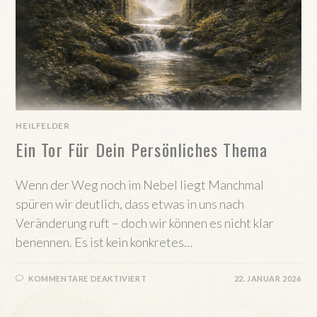
HEILFELDER
Ein Tor Für Dein Persönliches Thema
Wenn der Weg noch im Nebel liegt Manchmal
spüren wir deutlich, dass etwas in uns nach
Veränderung ruft – doch wir können es nicht klar
benennen. Es ist kein konkretes…
FÜR
KOMMENTARE DEAKTIVIERT
22. JANUAR 2026
EIN
TOR
FÜR
DEIN