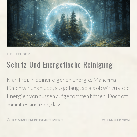
HEILFELDER
Schutz Und Energetische Reinigung
Klar. Frei. In deiner eigenen Energie. Manchmal
fühlen wir uns müde, ausgelaugt so als ob wir zu viele
Energien von aussen aufgenommen hätten. Doch oft
kommt es auch vor, dass…
FÜR
KOMMENTARE DEAKTIVIERT
22. JANUAR 2026
SCHUTZ
UND
ENERGETISCHE
REINIGUNG