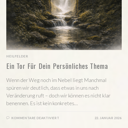
HEILFELDER
Ein Tor Für Dein Persönliches Thema
Wenn der Weg noch im Nebel liegt Manchmal
spüren wir deutlich, dass etwas in uns nach
Veränderung ruft – doch wir können es nicht klar
benennen. Es ist kein konkretes…
FÜR
KOMMENTARE DEAKTIVIERT
22. JANUAR 2026
EIN
TOR