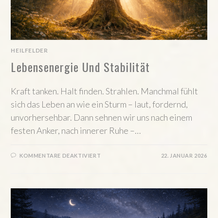
HEILFELDER
Lebensenergie Und Stabilität
Kraft tanken. Halt finden. Strahlen. Manchmal fühlt
sich das Leben an wie ein Sturm – laut, fordernd,
unvorhersehbar. Dann sehnen wir uns nach einem
festen Anker, nach innerer Ruhe –…
FÜR
KOMMENTARE DEAKTIVIERT
22. JANUAR 2026
LEBENSENERGIE
UND
STABILITÄT