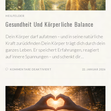
HEILFELDER
Gesundheit Und Körperliche Balance
Dein Körper darf aufatmen – und in seine natürliche
Kraft zurückfinden Dein Körper trägt dich durch dein
ganzes Leben. Er speichert Erfahrungen, reagiert
auf innere Spannungen – und schenkt dir…
FÜR
KOMMENTARE DEAKTIVIERT
22. JANUAR 2026
GESUNDHEIT
UND
KÖRPERLICHE
BALANCE