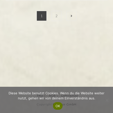
IN
KRISEN
1
2
Diese Website benutzt Cookies. Wenn du die Website weiter
FAQ
AGB
Datenschutz
nutzt, gehen wir von deinem Einverständnis aus.
Copyright
Refactor GmbH
OK