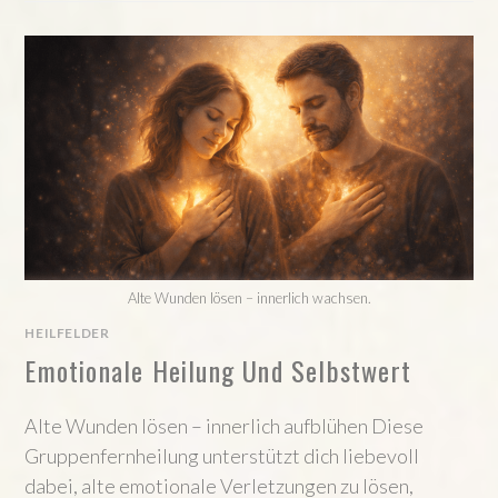
FÜR
DEIN
PERSÖNLICHES
THEMA
Alte Wunden lösen – innerlich wachsen.
HEILFELDER
Emotionale Heilung Und Selbstwert
Alte Wunden lösen – innerlich aufblühen Diese
Gruppenfernheilung unterstützt dich liebevoll
dabei, alte emotionale Verletzungen zu lösen,