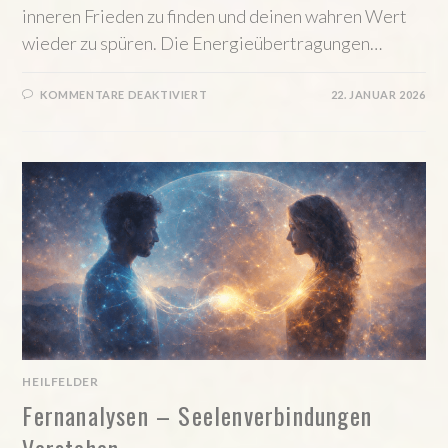
inneren Frieden zu finden und deinen wahren Wert
wieder zu spüren. Die Energieübertragungen…
FÜR
KOMMENTARE DEAKTIVIERT
22. JANUAR 2026
EMOTIONALE
HEILUNG
UND
SELBSTWERT
HEILFELDER
Fernanalysen – Seelenverbindungen