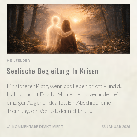
HEILFELDER
Seelische Begleitung In Krisen
Ein sicherer Platz, wenn das Leben bricht – und du
Halt brauchst Es gibt Momente, da verändert ein
einziger Augenblick alles: Ein Abschied, eine
Trennung, ein Verlust, der nicht nur…
FÜR
KOMMENTARE DEAKTIVIERT
22. JANUAR 2026
SEELISCHE
BEGLEITUNG