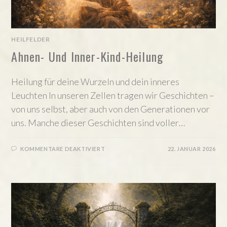
HEILFELDER
Ahnen- Und Inner-Kind-Heilung
Heilung für deine Wurzeln und dein inneres
Leuchten In unseren Zellen tragen wir Geschichten –
von uns selbst, aber auch von den Generationen vor
uns. Manche dieser Geschichten sind voller…
FÜR
KOMMENTARE DEAKTIVIERT
22. JANUAR 2026
AHNEN-
UND
INNER-
KIND-
HEILUNG