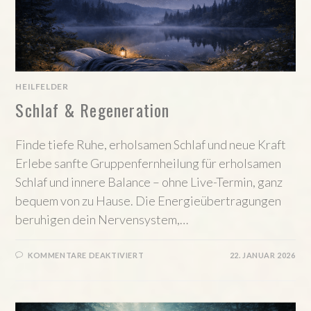
HEILFELDER
Schlaf & Regeneration
Finde tiefe Ruhe, erholsamen Schlaf und neue Kraft
Erlebe sanfte Gruppenfernheilung für erholsamen
Schlaf und innere Balance – ohne Live-Termin, ganz
bequem von zu Hause. Die Energieübertragungen
beruhigen dein Nervensystem,…
FÜR
KOMMENTARE DEAKTIVIERT
22. JANUAR 2026
SCHLAF
&
REGENERATION